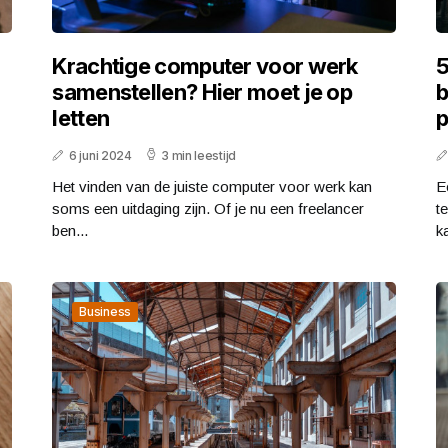
Krachtige computer voor werk
5
samenstellen? Hier moet je op
b
letten
p
6 juni 2024
3 min leestijd
Het vinden van de juiste computer voor werk kan
E
soms een uitdaging zijn. Of je nu een freelancer
t
ben...
ka
Business