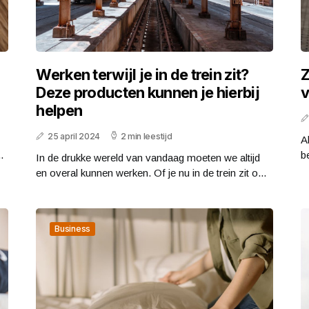
Werken terwijl je in de trein zit?
Z
Deze producten kunnen je hierbij
v
helpen
25 april 2024
2 min leestijd
A
.
b
In de drukke wereld van vandaag moeten we altijd
en overal kunnen werken. Of je nu in de trein zit o...
Business