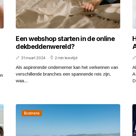
Een webshop starten in de online
H
dekbeddenwereld?
31 maart 2024
2 min leestijd
Als aspirerende ondernemer kan het verkennen van
A
verschillende branches een spannende reis zijn,
A
en
waa...
D
Business