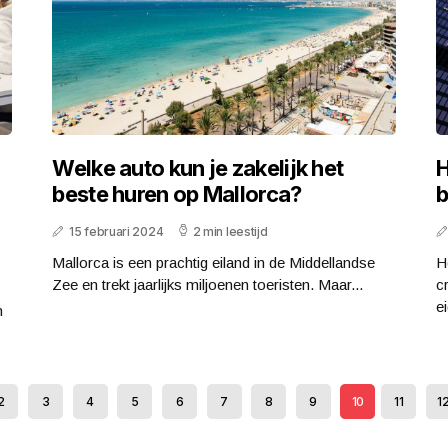
Welke auto kun je zakelijk het
H
beste huren op Mallorca?
b
15 februari 2024
2 min leestijd
Mallorca is een prachtig eiland in de Middellandse
H
Zee en trekt jaarlijks miljoenen toeristen. Maar...
c
e
n
2
3
4
5
6
7
8
9
10
11
1