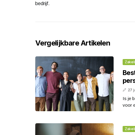
bedrijf.
Vergelijkbare Artikelen
Zakeli
Best
per
27 j
Is je 
voor e
Zakeli