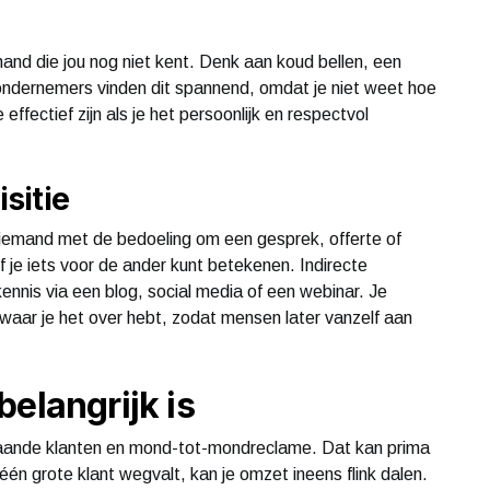
mand die jou nog niet kent. Denk aan koud bellen, een
l ondernemers vinden dit spannend, omdat je niet weet hoe
ffectief zijn als je het persoonlijk en respectvol
sitie
rt iemand met de bedoeling om een gesprek, offerte of
 of je iets voor de ander kunt betekenen. Indirecte
 kennis via een blog, social media of een webinar. Je
t waar je het over hebt, zodat mensen later vanzelf aan
elangrijk is
taande klanten en mond-tot-mondreclame. Dat kan prima
én grote klant wegvalt, kan je omzet ineens flink dalen.