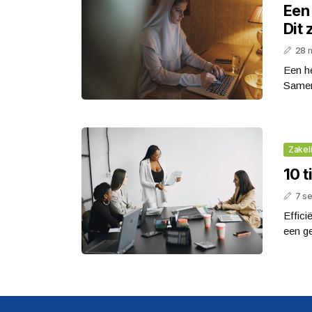
Een
Dit 
28 
Een h
Samenw
Zakeli
10 t
7 s
Effici
een ge