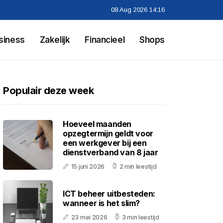
08 Aug 2026 14:16
siness
Zakelijk
Financieel
Shops
Populair deze week
Hoeveel maanden
opzegtermijn geldt voor
een werkgever bij een
dienstverband van 8 jaar
15 juni 2026
2 min leestijd
ICT beheer uitbesteden:
wanneer is het slim?
23 mei 2026
3 min leestijd