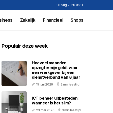
08 Aug 2026 06:11
siness
Zakelijk
Financieel
Shops
Populair deze week
Hoeveel maanden
opzegtermijn geldt voor
een werkgever bij een
dienstverband van 8 jaar
15 juni 2026
2 min leestijd
ICT beheer uitbesteden:
wanneer is het slim?
23 mei 2026
3 min leestijd