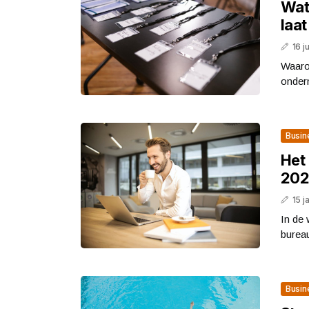
Wat
laat
16 j
Waarom
ondern
Busin
Het
202
15 j
In de 
bureau
Busin