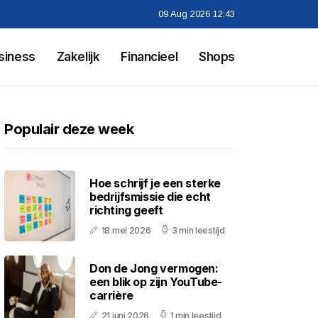
09 Aug 2026 12:43
siness
Zakelijk
Financieel
Shops
Populair deze week
Hoe schrijf je een sterke
bedrijfsmissie die echt
richting geeft
18 mei 2026
3 min leestijd
Don de Jong vermogen:
een blik op zijn YouTube-
carrière
21 juni 2026
1 min leestijd