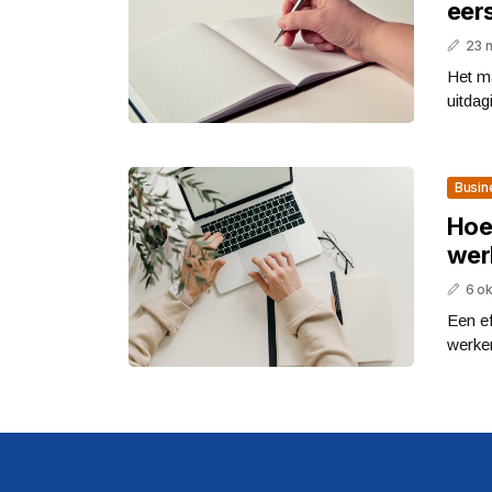
eer
23 
Het m
uitdag
Busin
Hoe 
wer
6 o
Een ef
werken