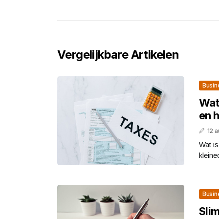
Vergelijkbare Artikelen
Busin
Wat
en 
12 
Wat i
kleine
Busin
Sli