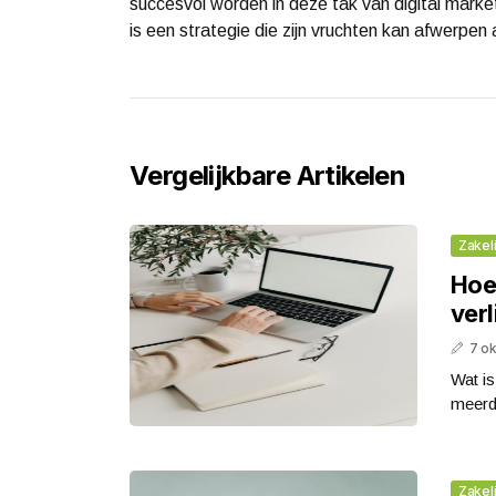
succesvol worden in deze tak van digital market
is een strategie die zijn vruchten kan afwerpen
Vergelijkbare Artikelen
Zakeli
Hoe 
verl
7 o
Wat is
meerder
Zakeli