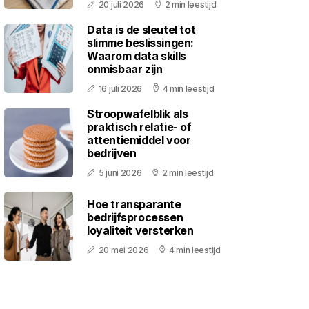
20 juli 2026
2 min leestijd
Data is de sleutel tot
slimme beslissingen:
Waarom data skills
onmisbaar zijn
16 juli 2026
4 min leestijd
Stroopwafelblik als
praktisch relatie- of
attentiemiddel voor
bedrijven
5 juni 2026
2 min leestijd
Hoe transparante
bedrijfsprocessen
loyaliteit versterken
20 mei 2026
4 min leestijd