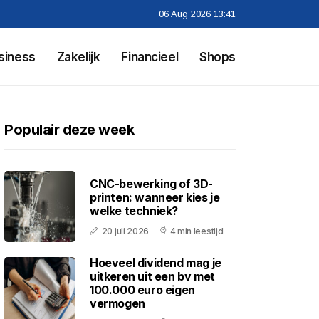
06 Aug 2026 13:41
siness
Zakelijk
Financieel
Shops
Populair deze week
CNC-bewerking of 3D-
printen: wanneer kies je
welke techniek?
20 juli 2026
4 min leestijd
Hoeveel dividend mag je
uitkeren uit een bv met
100.000 euro eigen
vermogen