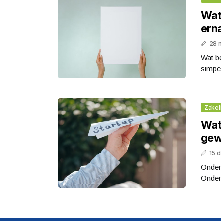
Wat 
ern
28 
Wat be
simpel
Zakeli
Wat
gew
15 
Ondern
Ondern