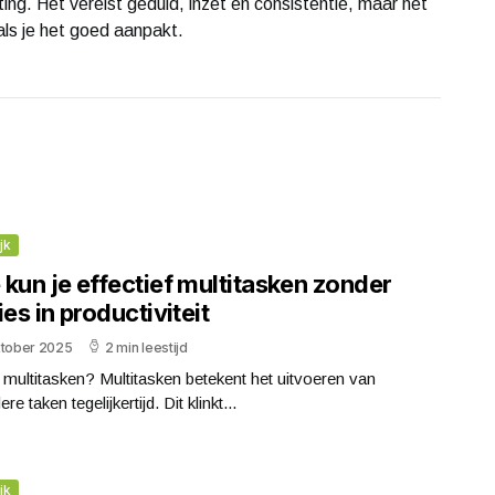
ing. Het vereist geduld, inzet en consistentie, maar het
 als je het goed aanpakt.
jk
kun je effectief multitasken zonder
ies in productiviteit
ktober 2025
2 min leestijd
 multitasken? Multitasken betekent het uitvoeren van
e taken tegelijkertijd. Dit klinkt...
jk