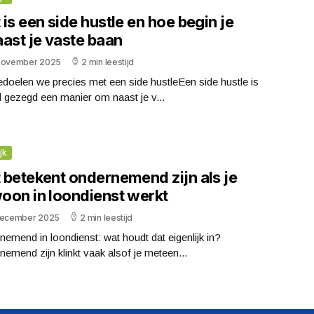
is een side hustle en hoe begin je
aast je vaste baan
november 2025
2 min leestijd
doelen we precies met een side hustleEen side hustle is
 gezegd een manier om naast je v...
jk
 betekent ondernemend zijn als je
oon in loondienst werkt
december 2025
2 min leestijd
emend in loondienst: wat houdt dat eigenlijk in?
emend zijn klinkt vaak alsof je meteen...