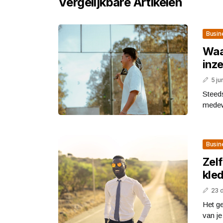
Vergelijkbare Artikelen
Busin
Waa
inze
5 ju
Steed
medewe
Busin
Zel
kled
23 
Het ge
van je