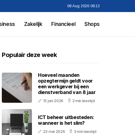
08 Aug 2026 08:13
siness
Zakelijk
Financieel
Shops
Populair deze week
Hoeveel maanden
opzegtermijn geldt voor
een werkgever bij een
dienstverband van 8 jaar
15 juni 2026
2 min leestijd
ICT beheer uitbesteden:
wanneer is het slim?
23 mei 2026
3 min leestijd