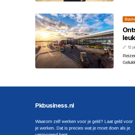
Busin
Onts
leu
12 j
Reizen
Gelukk
Pkbusiness.nl
Waarom zelf werken voor je geld? Laat geld voor
je werken. Dat is precies wat je moet doen als je
vermogend bent.