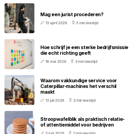
Mag een jurist procederen?
13 april 2026
5 min leestijd
Hoe schrijf je een sterke bedrijfsmissie
die echt richting geeft
18 mei 2026
3 min leestijd
Waarom vakkundige service voor
Caterpillar-machines het verschil
maakt
13 juli 2026
2 min leestijd
Stroopwafelblik als praktisch relatie-
of attentiemiddel voor bedrijven
5 juni 2026
2 min leestijd