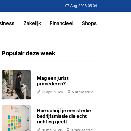
07 Aug 2026 05:04
siness
Zakelijk
Financieel
Shops
Populair deze week
Mag een jurist
procederen?
13 april 2026
5 min leestijd
Hoe schrijf je een sterke
bedrijfsmissie die echt
richting geeft
18 mei 2026
3 min leestijd