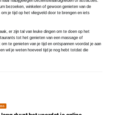
n naar nabijgelegen bezienswaardigheden of attracties.
eum bezoeken, winkelen of gewoon genieten van de
 om je tijd op het vliegveld door te brengen en iets
ak, er zijn tal van leuke dingen om te doen op het
staurants tot het genieten van een massage of
iet om te genieten van je tijd en ontspannen voordat je aan
n wil je weten hoeveel tijd je nog hebt totdat die
ess
lang duurt het voordat je online