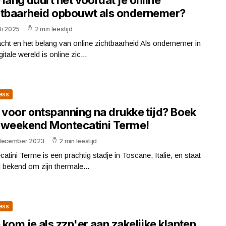
htbaarheid opbouwt als ondernemer?
uli 2025
2 min leestijd
cht en het belang van online zichtbaarheid Als ondernemer in
gitale wereld is online zic...
ess
 voor ontspanning na drukke tijd? Boek
 weekend Montecatini Terme!
december 2023
2 min leestijd
atini Terme is een prachtig stadje in Toscane, Italië, en staat
 bekend om zijn thermale...
ess
kom je als zzp'er aan zakelijke klanten