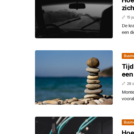
zic
15 j
De kra
een di
Busin
Tijd
een
28 
Montec
vooral
Busin
Hoe 