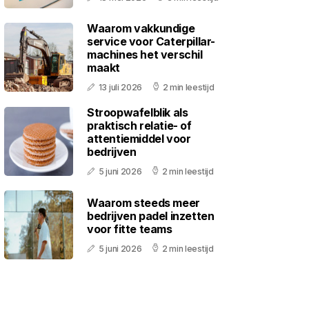
Waarom vakkundige
service voor Caterpillar-
machines het verschil
maakt
13 juli 2026
2 min leestijd
Stroopwafelblik als
praktisch relatie- of
attentiemiddel voor
bedrijven
5 juni 2026
2 min leestijd
Waarom steeds meer
bedrijven padel inzetten
voor fitte teams
5 juni 2026
2 min leestijd