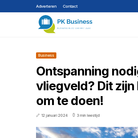
Adverteren
Contact
Business
Ontspanning nodi
vliegveld? Dit zij
om te doen!
12 januari 2024
3 min leestijd