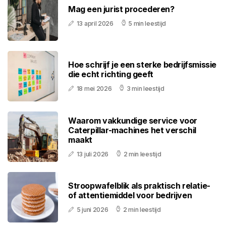
Mag een jurist procederen?
13 april 2026
5 min leestijd
Hoe schrijf je een sterke bedrijfsmissie
die echt richting geeft
18 mei 2026
3 min leestijd
Waarom vakkundige service voor
Caterpillar-machines het verschil
maakt
13 juli 2026
2 min leestijd
Stroopwafelblik als praktisch relatie-
of attentiemiddel voor bedrijven
5 juni 2026
2 min leestijd