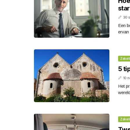
Hoe 
star
30 
Een be
ervan 
Zakeli
5 ti
10 
Het pr
wereld
Zakeli
Twee