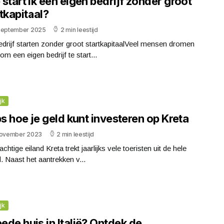
start ik een eigen bedrijf zonder groot
tkapitaal?
september 2025
2 min leestijd
drijf starten zonder groot startkapitaalVeel mensen dromen
om een eigen bedrijf te start...
jk
ps hoe je geld kunt investeren op Kreta
november 2023
2 min leestijd
achtige eiland Kreta trekt jaarlijks vele toeristen uit de hele
. Naast het aantrekken v...
jk
de huis in Italië? Ontdek de