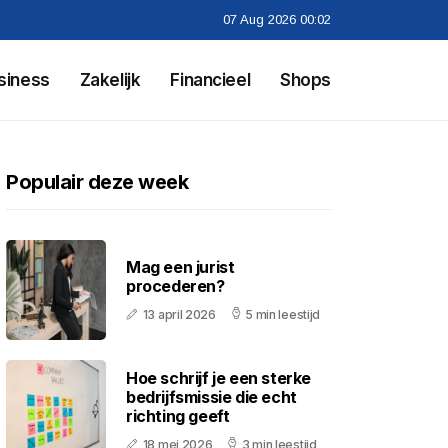
07 Aug 2026 00:02
siness
Zakelijk
Financieel
Shops
Populair deze week
Mag een jurist
procederen?
13 april 2026
5 min leestijd
Hoe schrijf je een sterke
bedrijfsmissie die echt
richting geeft
18 mei 2026
3 min leestijd